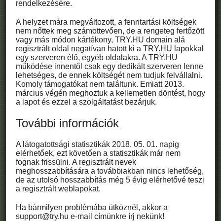
rendelkezésére.
A helyzet mára megváltozott, a fenntartási költségek
nem nőttek meg számottevően, de a rengeteg fertőzött
vagy más módon kártékony, TRY.HU domain alá
regisztrált oldal negatívan hatott ki a TRY.HU lapokkal
egy szerveren élő, egyéb oldalakra. A TRY.HU
működése innentől csak egy dedikált szerveren lenne
lehetséges, de ennek költségét nem tudjuk felvállalni.
Komoly támogatókat nem találtunk. Emiatt 2013.
március végén meghoztuk a kellemetlen döntést, hogy
a lapot és ezzel a szolgáltatást bezárjuk.
További információk
A látogatottsági statisztikák 2018. 05. 01. napig
elérhetőek, ezt követően a statisztikák már nem
fognak frissülni. A regisztrált nevek
meghosszabbítására a továbbiakban nincs lehetőség,
de az utolsó hosszabbítás még 5 évig elérhetővé teszi
a regisztrált weblapokat.
Ha bármilyen problémába ütköznél, akkor a
support@try.hu e-mail címünkre írj nekünk!